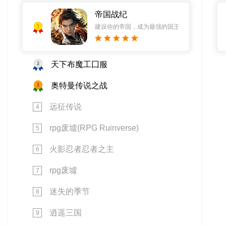
帝国战纪
1
建设你的帝国，成为最强的国王！
2
天下布魔工囗服
3
奥特曼传说之战
远征传说
4
rpg废墟(RPG Ruinverse)
5
火影忍者忍者之主
6
rpg废墟
7
迷失的季节
8
逍遥三国
9