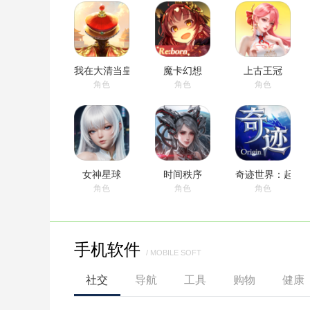
我在大清当皇帝
魔卡幻想
上古王冠
角色
角色
角色
女神星球
时间秩序
奇迹世界：起源
角色
角色
角色
手机软件
/ MOBILE SOFT
航海王：燃烧意志
公主的魔法城堡
天涯明月刀
社交
导航
工具
购物
健康
角色
角色
角色