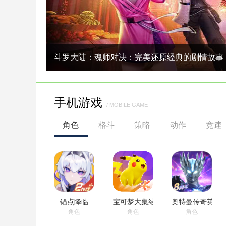
斗罗大陆：魂师对决：完美还原经典的剧情故事
手机游戏
/ MOBILE GAME
角色
格斗
策略
动作
竞速
锚点降临
宝可梦大集结
奥特曼传奇英雄
角色
角色
角色