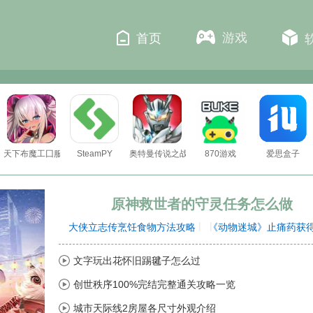
游戏
首页
天下布魔工囗服
SteamPY
奥特曼传说之战
870游戏
爱思盒子
原神救世者的守灵任务怎么做
|
|
大侠立志传烹饪食物方法攻略
《动物迷城》止痛药获
文字玩出花怀旧踢毽子怎么过
创世秩序100%完结完整通关攻略一览
城市天际线2房屋各尺寸外观介绍