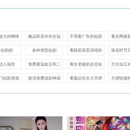
林间聊愈室
引力星球
遇见
聊她
超大的网络
极品医圣许长生短
不用看广告的短剧
看全网最
社交
社交
社交
社交
短剧
剧
短
作短剧的
多种类型短剧
看顾若辰苏清瑶的
落花时节
短剧
剧
达人福音
免费看温如玉和二
看女老板的反击短
万古仙王
虎短剧的
剧的
短
门短剧资源
超清免费追剧神器
看极品长生大天师
方便快捷
的短剧