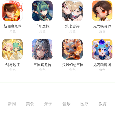
新仙魔九界
千年之旅
第七史诗
元气唤灵师
角色
角色
角色
角色
剑与远征
三国真龙传
汉风幻想三国OL
见习猎魔团
角色
角色
角色
角色
烟雨江湖
绝区零
不良人：破局
光之守望
新闻
美食
亲子
音乐
医疗
教育
角色
角色
角色
角色