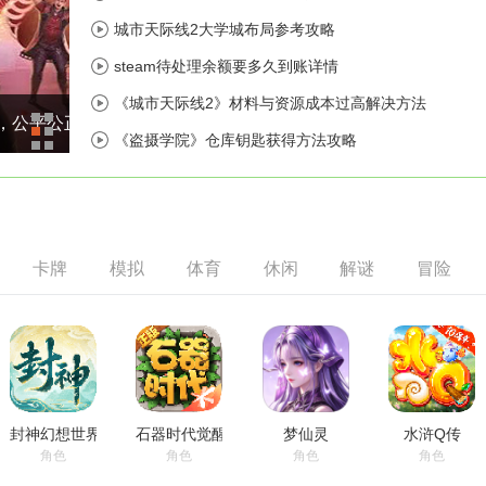
城市天际线2大学城布局参考攻略
steam待处理余额要多久到账详情
《城市天际线2》材料与资源成本过高解决方法
，公平公正的游戏环境
原始传奇：最是原始的玩法，最纯粹的体验
《盗摄学院》仓库钥匙获得方法攻略
卡牌
模拟
体育
休闲
解谜
冒险
封神幻想世界
石器时代觉醒
梦仙灵
水浒Q传
角色
角色
角色
角色