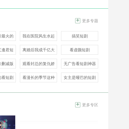
+
更多专题
CP速配
小星空
音柚漂流瓶
新最火的
我在医院风生水起
搞笑短剧
社交
社交
社交
剧
短剧
又逢君短
离婚后我成千亿大
看虚颜短剧
小姐短剧免费观看
未删减版
观看封总的复仇娇
无广告看短剧神器
剧
妻短剧的
的看短剧
看漫长的季节这种
女主是哑巴的短剧
短剧
+
更多专区