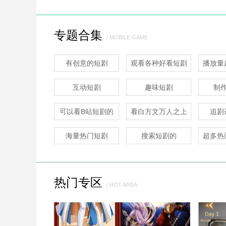
专题合集
/ MOBILE GAME
抖音
微分身双开
叮叮抓娃娃
有创意的短剧
观看各种好看短剧
播放量
社交
社交
社交
的
互动短剧
趣味短剧
制
可以看B站短剧的
看白方文万人之上
追剧
短剧
海量热门短剧
搜索短剧的
超多热
热门专区
/ HOT AREA