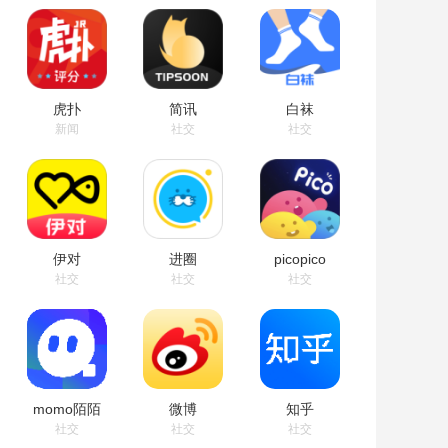
虎扑
简讯
白袜
新闻
社交
社交
伊对
进圈
picopico
社交
社交
社交
momo陌陌
微博
知乎
社交
社交
社交