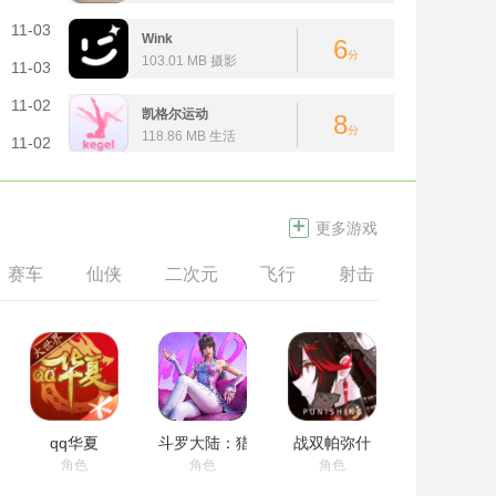
11-03
Wink
6
分
103.01 MB 摄影
11-03
11-02
凯格尔运动
8
君临传奇：打造了经典的传奇世界，战法道三大职业
分
118.86 MB 生活
11-02
+
更多游戏
赛车
仙侠
二次元
飞行
射击
经营
qq华夏
斗罗大陆：猎魂世界
战双帕弥什
角色
角色
角色