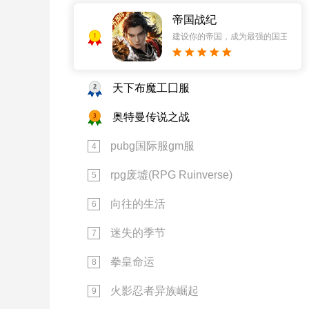
帝国战纪
1
建设你的帝国，成为最强的国王！
2
天下布魔工囗服
3
奥特曼传说之战
pubg国际服gm服
4
rpg废墟(RPG Ruinverse)
5
向往的生活
6
迷失的季节
7
拳皇命运
8
火影忍者异族崛起
9