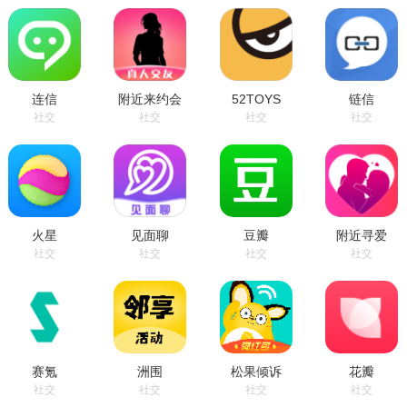
连信
附近来约会
52TOYS
链信
社交
社交
社交
社交
火星
见面聊
豆瓣
附近寻爱
社交
社交
社交
社交
赛氪
洲围
松果倾诉
花瓣
社交
社交
社交
社交