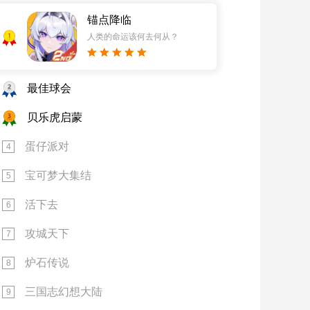
锚点降临
1
人类的命运该何去何从？
2
最佳球会
3
贝乐虎启蒙
蛋仔派对
4
宝可梦大集结
5
活下去
6
攻城天下
7
炉石传说
8
三国志幻想大陆
9