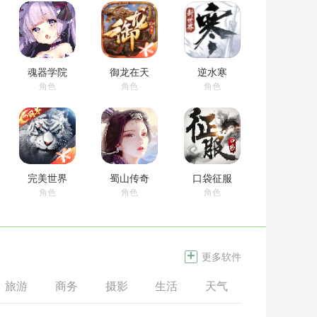
魂器学院
御龙在天
逆水寒
角色
角色
角色
完美世界
蜀山传奇
口袋征服
角色
角色
角色
+
更多软件
问道
龙骑士学园
公主连结
旅游
商务
摄影
生活
天气
图书
设
角色
角色
角色