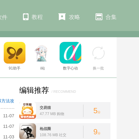
教程
攻略
合集
软件
91助手
i站
数字心动
换一批
编辑推荐
/ RECOMMEND
得方法攻略
交易猫
5
分
47.77 MB 购物
11-07
11-07
枪战圈
9
分
108.76 MB 社交
11-03