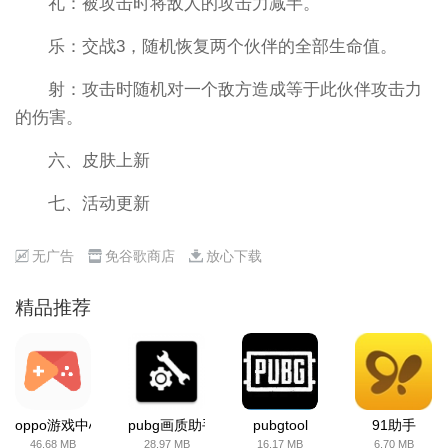
礼：被攻击时将敌人的攻击力减半。
乐：交战3，随机恢复两个伙伴的全部生命值。
射：攻击时随机对一个敌方造成等于此伙伴攻击力
的伤害。
六、皮肤上新
七、活动更新
无广告
免谷歌商店
放心下载
精品推荐
oppo游戏中心
pubg画质助手
pubgtool
91助手
46.68 MB
28.97 MB
16.17 MB
6.70 MB