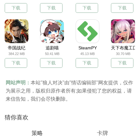
下载
下载
下载
下载
帝国战纪
追剧喵
SteamPY
天下布魔工囗
384.22 MB
50.41 MB
45.13 MB
30.70 MB
下载
下载
下载
下载
网站声明：
本站"狼人对决"由"情话编辑部"网友提供，仅作
为展示之用，版权归原作者所有;如果侵犯了您的权益，请
来信告知，我们会尽快删除。
猜你喜欢
策略
卡牌