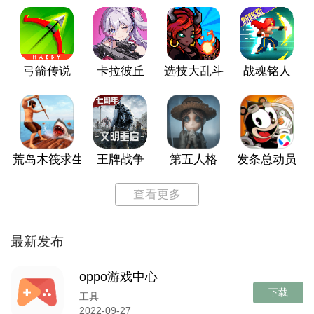
弓箭传说
卡拉彼丘
选技大乱斗
战魂铭人
荒岛木筏求生
王牌战争
第五人格
发条总动员
查看更多
最新发布
oppo游戏中心
下载
工具
2022-09-27