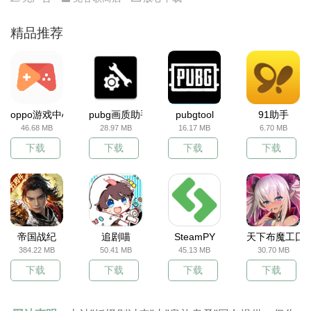
精品推荐
oppo游戏中心
pubg画质助手
pubgtool
91助手
46.68 MB
28.97 MB
16.17 MB
6.70 MB
下载
下载
下载
下载
帝国战纪
追剧喵
SteamPY
天下布魔工囗
384.22 MB
50.41 MB
45.13 MB
30.70 MB
下载
下载
下载
下载