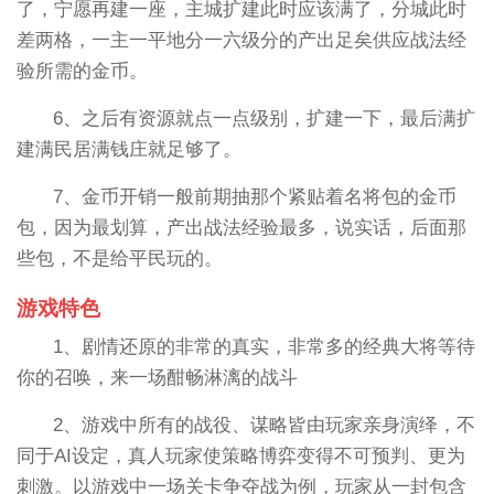
了，宁愿再建一座，主城扩建此时应该满了，分城此时
差两格，一主一平地分一六级分的产出足矣供应战法经
验所需的金币。
6、之后有资源就点一点级别，扩建一下，最后满扩
建满民居满钱庄就足够了。
7、金币开销一般前期抽那个紧贴着名将包的金币
包，因为最划算，产出战法经验最多，说实话，后面那
些包，不是给平民玩的。
游戏特色
1、剧情还原的非常的真实，非常多的经典大将等待
你的召唤，来一场酣畅淋漓的战斗
2、游戏中所有的战役、谋略皆由玩家亲身演绎，不
同于AI设定，真人玩家使策略博弈变得不可预判、更为
刺激。以游戏中一场关卡争夺战为例，玩家从一封包含