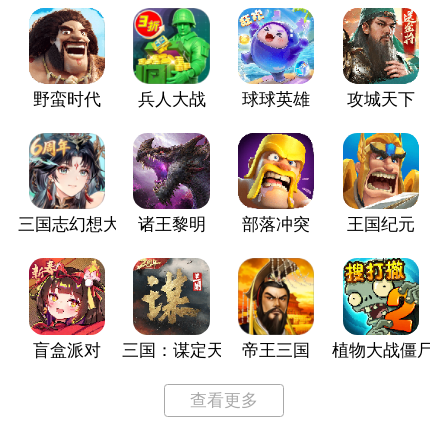
野蛮时代
兵人大战
球球英雄
攻城天下
三国志幻想大陆
诸王黎明
部落冲突
王国纪元
盲盒派对
三国：谋定天下
帝王三国
植物大战僵尸2
查看更多