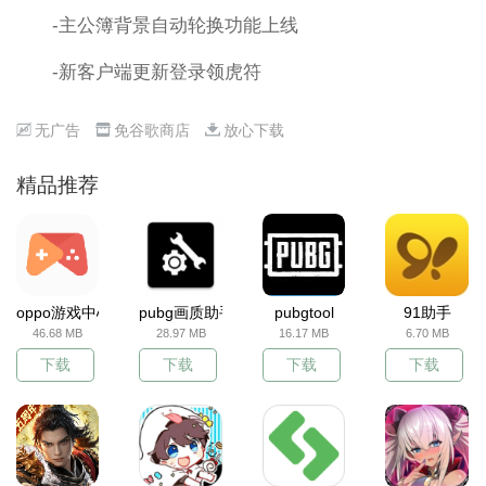
-主公簿背景自动轮换功能上线
-新客户端更新登录领虎符
无广告
免谷歌商店
放心下载
精品推荐
oppo游戏中心
pubg画质助手
pubgtool
91助手
46.68 MB
28.97 MB
16.17 MB
6.70 MB
下载
下载
下载
下载