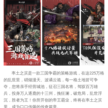
率土之滨是一款三国争霸的策略游戏，在这225万格
的乱世里，硝烟漫天、波谲云诡，每一格土地皆可争
夺，您将亲手经营城池，征召三国名将，驾驭百万雄
兵，投身万人逐鹿的十三州，挽狂澜，破危局，乱世浮
沉，胜者为王！你所开创的帝王霸业，终将在率土之滨
里，成为口口传颂的传奇篇章。