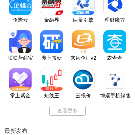
企蜂云
金融界
巨量引擎
理财魔方
联联营商宝
萝卜投研
来肯企汇v2
农查查
掌上紫金
短线王
云报价
博远手机销售
查看更多
最新发布