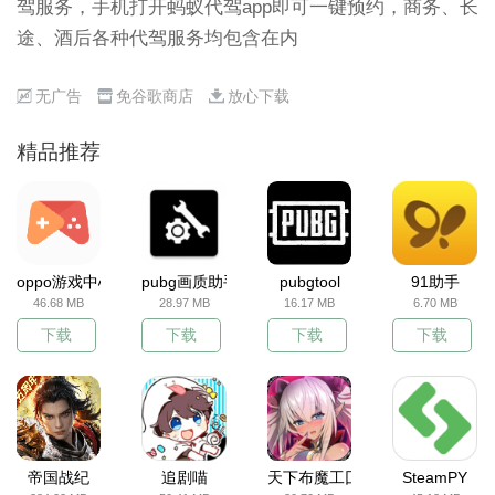
驾服务，手机打开蚂蚁代驾app即可一键预约，商务、长
途、酒后各种代驾服务均包含在内
无广告
免谷歌商店
放心下载
精品推荐
oppo游戏中心
pubg画质助手
pubgtool
91助手
46.68 MB
28.97 MB
16.17 MB
6.70 MB
下载
下载
下载
下载
帝国战纪
追剧喵
天下布魔工囗服
SteamPY