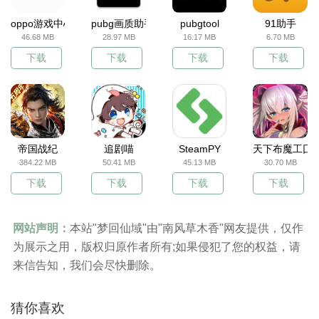
oppo游戏中心
pubg画质助手
pubgtool
91助手
46.68 MB
28.97 MB
16.17 MB
6.70 MB
下载
下载
下载
下载
帝国战纪
追剧喵
SteamPY
天下布魔工囗
384.22 MB
50.41 MB
45.13 MB
30.70 MB
下载
下载
下载
下载
网站声明：
本站"梦回仙域"由"南风草木香"网友提供，仅作
为展示之用，版权归原作者所有;如果侵犯了您的权益，请
来信告知，我们会尽快删除。
猜你喜欢