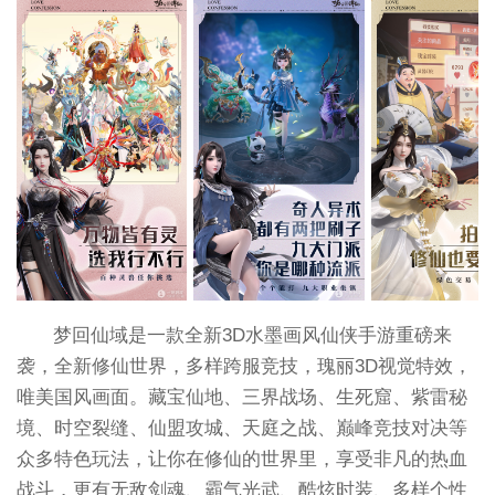
梦回仙域是一款全新3D水墨画风仙侠手游重磅来
袭，全新修仙世界，多样跨服竞技，瑰丽3D视觉特效，
唯美国风画面。藏宝仙地、三界战场、生死窟、紫雷秘
境、时空裂缝、仙盟攻城、天庭之战、巅峰竞技对决等
众多特色玩法，让你在修仙的世界里，享受非凡的热血
战斗，更有无敌剑魂、霸气光武、酷炫时装、多样个性