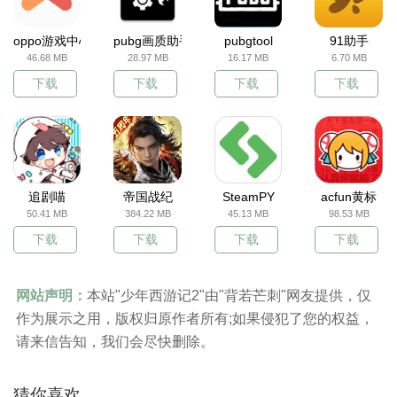
oppo游戏中心
pubg画质助手
pubgtool
91助手
46.68 MB
28.97 MB
16.17 MB
6.70 MB
下载
下载
下载
下载
追剧喵
帝国战纪
SteamPY
acfun黄标
50.41 MB
384.22 MB
45.13 MB
98.53 MB
下载
下载
下载
下载
网站声明：
本站"少年西游记2"由"背若芒刺"网友提供，仅
作为展示之用，版权归原作者所有;如果侵犯了您的权益，
请来信告知，我们会尽快删除。
猜你喜欢