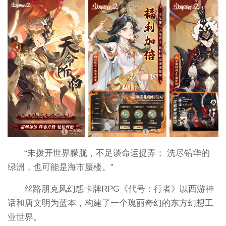
“未拨开世界朦胧，不足谈命运捉弄； 洗尽铅华的
绿洲，也可能是海市蜃楼。”
丝路朋克风幻想卡牌RPG《代号：行者》以西游神
话和唐文明为蓝本，构建了一个瑰丽奇幻的东方幻想工
业世界。