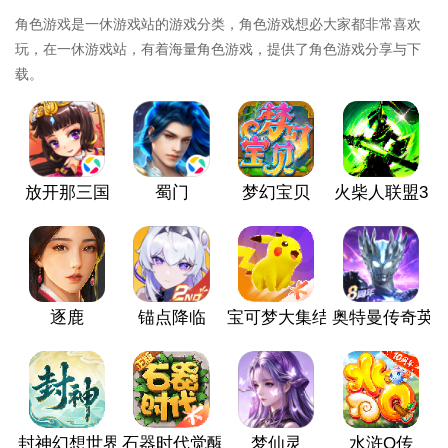
角色游戏是一休游戏站的游戏分类，角色游戏想必大家都非常喜欢
玩，在一休游戏站，有着海量角色游戏，提供了角色游戏分享与下
载。
放开那三国
蜀门
梦幻宝贝
火柴人联盟3
逐鹿
锚点降临
宝可梦大集结
奥特曼传奇英
封神幻想世界
石器时代觉醒
梦仙灵
水浒Q传