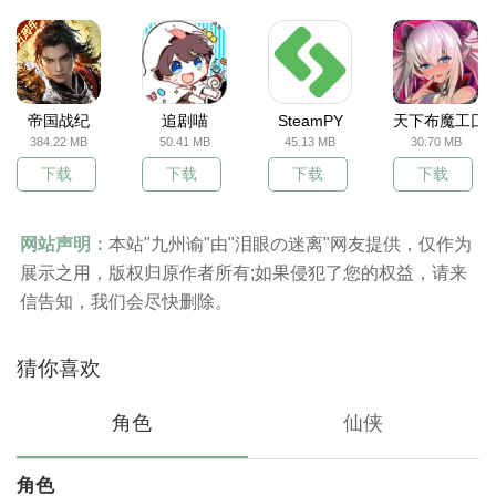
帝国战纪
追剧喵
SteamPY
天下布魔工囗
384.22 MB
50.41 MB
45.13 MB
30.70 MB
下载
下载
下载
下载
网站声明：
本站"九州谕"由"泪眼の迷离"网友提供，仅作为
展示之用，版权归原作者所有;如果侵犯了您的权益，请来
信告知，我们会尽快删除。
猜你喜欢
角色
仙侠
角色