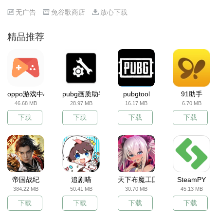
无广告
免谷歌商店
放心下载
精品推荐
oppo游戏中心
pubg画质助手
pubgtool
91助手
46.68 MB
28.97 MB
16.17 MB
6.70 MB
下载
下载
下载
下载
帝国战纪
追剧喵
天下布魔工囗服
SteamPY
384.22 MB
50.41 MB
30.70 MB
45.13 MB
下载
下载
下载
下载