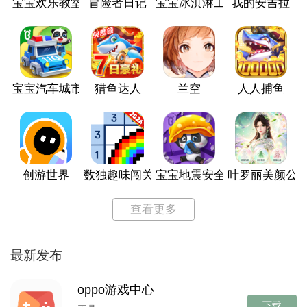
宝宝欢乐教室
冒险者日记
宝宝冰淇淋工厂
我的安吉拉
宝宝汽车城市
猎鱼达人
兰空
人人捕鱼
创游世界
数独趣味闯关
宝宝地震安全3
叶罗丽美颜公
查看更多
最新发布
oppo游戏中心
下载