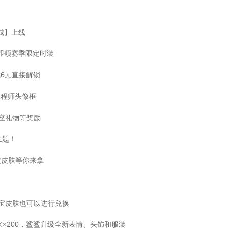
之城】上线
证即领赛季限定时装
城6元直接解锁
工程师头像框
星座礼物等奖励
主题！
定皮肤等你来拿
夺宝皮肤也可以进行兑换
药水×200，鲨鲨升级全新表情、头饰和服装