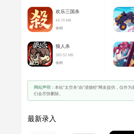
欢乐三国杀
44.70 MB
休闲
狼人杀
385.52 MB
休闲
网站声明：
本站"太空杀"由"浸婚纱"网友提供，仅作
们会尽快删除。
最新录入