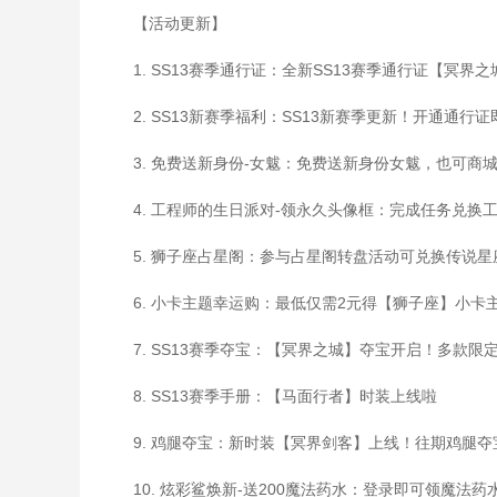
【活动更新】
1. SS13赛季通行证：全新SS13赛季通行证【冥界
2. SS13新赛季福利：SS13新赛季更新！开通通行
3. 免费送新身份-女魃：免费送新身份女魃，也可商
4. 工程师的生日派对-领永久头像框：完成任务兑换
5. 狮子座占星阁：参与占星阁转盘活动可兑换传说
6. 小卡主题幸运购：最低仅需2元得【狮子座】小卡
7. SS13赛季夺宝：【冥界之城】夺宝开启！多款限
8. SS13赛季手册：【马面行者】时装上线啦
9. 鸡腿夺宝：新时装【冥界剑客】上线！往期鸡腿
10. 炫彩鲨焕新-送200魔法药水：登录即可领魔法