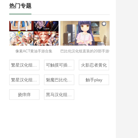
热门专题
像素ACT黄油手游合集
巴比伦汉化组直装的20部手游合集
繁星汉化组的20部直装
可触摸可插的3D游戏
火影忍者黄化
繁星汉化组rpg
魅魔巴比伦移植100款
触手play
挠痒痒
黑马汉化组20款直装汉化