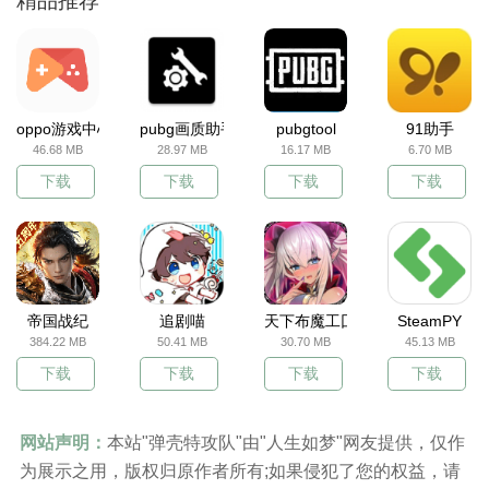
精品推荐
oppo游戏中心
pubg画质助手
pubgtool
91助手
46.68 MB
28.97 MB
16.17 MB
6.70 MB
下载
下载
下载
下载
帝国战纪
追剧喵
天下布魔工囗服
SteamPY
384.22 MB
50.41 MB
30.70 MB
45.13 MB
下载
下载
下载
下载
网站声明：
本站"弹壳特攻队"由"人生如梦"网友提供，仅作
为展示之用，版权归原作者所有;如果侵犯了您的权益，请