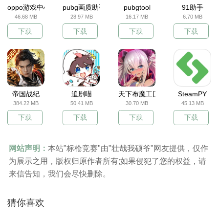
oppo游戏中心
pubg画质助手
pubgtool
91助手
46.68 MB
28.97 MB
16.17 MB
6.70 MB
下载
下载
下载
下载
帝国战纪
追剧喵
天下布魔工囗服
SteamPY
384.22 MB
50.41 MB
30.70 MB
45.13 MB
下载
下载
下载
下载
网站声明：
本站"标枪竞赛"由"壮哉我硕爷"网友提供，仅作
为展示之用，版权归原作者所有;如果侵犯了您的权益，请
来信告知，我们会尽快删除。
猜你喜欢