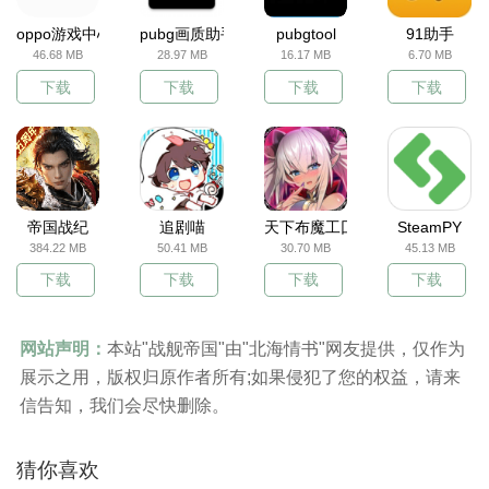
oppo游戏中心
pubg画质助手
pubgtool
91助手
46.68 MB
28.97 MB
16.17 MB
6.70 MB
下载
下载
下载
下载
帝国战纪
追剧喵
天下布魔工囗服
SteamPY
384.22 MB
50.41 MB
30.70 MB
45.13 MB
下载
下载
下载
下载
网站声明：
本站"战舰帝国"由"北海情书"网友提供，仅作为
展示之用，版权归原作者所有;如果侵犯了您的权益，请来
信告知，我们会尽快删除。
猜你喜欢