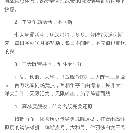
海战供您体验，感受着名海战带来的激情与征服世界的
快感。
2、丰富争霸活动，不间断
七大争霸活动，玩法独特，多多。登陆7天送俾斯
麦，每日签到送月签奖励，每日不间断，不充值也能玩
的爽！
3、三大阵营并立，乱斗太平洋
正义、铁血、荣耀，《战舰帝国》三大阵营三足鼎
立，百万玩家同场竞技，互相争夺自由海港，展开太平
洋大乱斗，无限活力，无限输出，为了阵营而战！
4、高精度舰模，传奇名舰完美还原
精致画面，依照历史景经典战舰原型，打造出高还
原度的钢铁雄狮，俾斯麦号、大和号、伊丽莎白女王号