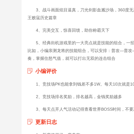
3、战斗画面炫目逼真，刀光剑影血溅沙场，360度
王败寇历史篇章
4、完美交互，惊喜回馈，助你称霸天下
5、经典街机游戏里的一大亮点就是技能的组合，一
比如，小编亲测龙将的技能组合，可以安排：普攻—普攻
奏，掌握住怒气值，就可以打出无双的连击组合
小编评价
1、竞技场PK也能拿到钱差不多1W。每天10次就是1
2、竞技场排名奖励，排名越高，金钱奖励越多
3、每天点开人气活动记得查看世界BOSS时间，不
更新日志