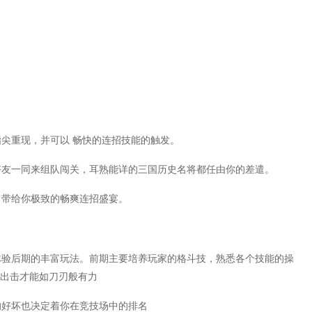
尖重现，并可以 畅快的连招技能的触发。
好友一同来组队闯关，耳熟能详的三国历史名将都任由你的差遣。
，带给你极致的畅爽连招盛宴。
体验后期的丰富玩法。前期主要培养玩家的格斗技，熟悉各个技能的操
的出击才能如刀刃般有力
的好坏也决定着你在竞技场中的排名