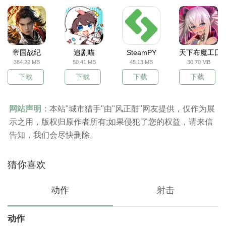
帝国战纪
追剧喵
SteamPY
天下布魔工囗
384.22 MB
50.41 MB
45.13 MB
30.70 MB
下载
下载
下载
下载
网站声明：
本站"城市猎手"由"风正酣"网友提供，仅作为展
示之用，版权归原作者所有;如果侵犯了您的权益，请来信
告知，我们会尽快删除。
猜你喜欢
动作
射击
动作