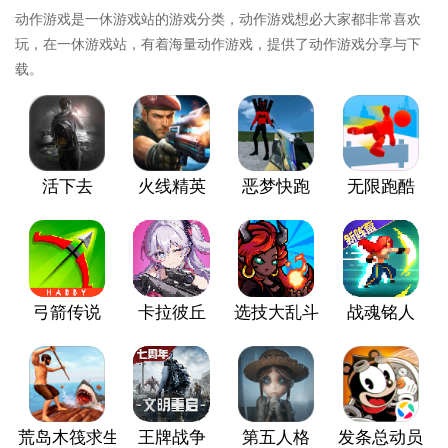
动作游戏是一休游戏站的游戏分类，动作游戏想必大家都非常喜欢
玩，在一休游戏站，有着海量动作游戏，提供了动作游戏分享与下
载。
活下去
火线精英
恶梦快跑
无限跑酷
弓箭传说
卡拉彼丘
选技大乱斗
战魂铭人
荒岛木筏求生
王牌战争
第五人格
发条总动员