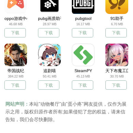
oppo游戏中心
pubg画质助手
pubgtool
91助手
46.68 MB
28.97 MB
16.17 MB
6.70 MB
下载
下载
下载
下载
帝国战纪
追剧喵
SteamPY
天下布魔工囗
384.22 MB
50.41 MB
45.13 MB
30.70 MB
下载
下载
下载
下载
网站声明：
本站"动物餐厅"由"蛋小疼"网友提供，仅作为展
示之用，版权归原作者所有;如果侵犯了您的权益，请来信
告知，我们会尽快删除。