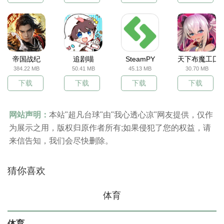
帝国战纪
追剧喵
SteamPY
天下布魔工囗
384.22 MB
50.41 MB
45.13 MB
30.70 MB
下载
下载
下载
下载
网站声明：
本站"超凡台球"由"我心透心凉"网友提供，仅作
为展示之用，版权归原作者所有;如果侵犯了您的权益，请
来信告知，我们会尽快删除。
猜你喜欢
体育
体育