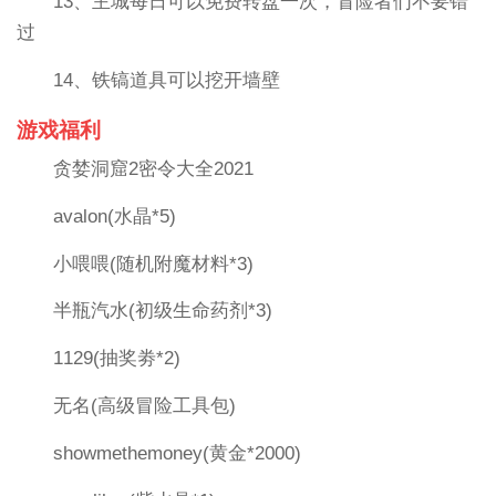
13、主城每日可以免费转盘一次，冒险者们不要错
过
14、铁镐道具可以挖开墙壁
游戏福利
贪婪洞窟2密令大全2021
avalon(水晶*5)
小喂喂(随机附魔材料*3)
半瓶汽水(初级生命药剂*3)
1129(抽奖劵*2)
无名(高级冒险工具包)
showmethemoney(黄金*2000)