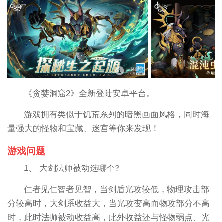
《贪婪洞窟2》全新登陆安卓平台。
游戏拥有类似于饥荒系列的暗黑画面风格，同时海
量强大的怪物和宝藏、迷宫等你来发现！
游戏问题
1、 大剑法师被动选哪个?
仁者见仁智者见智，当剑盾光攻较低，物理攻击部
分较高时，大剑系收益大，当光攻变高而物攻部分不高
时，此时法师被动收益高，此外收益还与怪物弱点、光