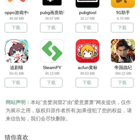
oppo游戏中心
pubg画质助手
pubgtool
91助手
46.68 MB
28.97 MB
16.17 MB
6.70 MB
下载
下载
下载
下载
追剧喵
SteamPY
acfun黄标
帝国战纪
50.41 MB
45.13 MB
98.53 MB
384.22 MB
下载
下载
下载
下载
网站声明：
本站"贪婪洞窟2"由"爱意萧萧"网友提供，仅作
为展示之用，版权归原作者所有;如果侵犯了您的权益，请
来信告知，我们会尽快删除。
猜你喜欢