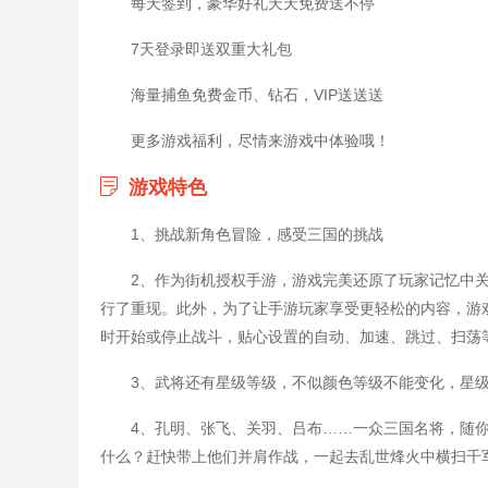
每天签到，豪华好礼天天免费送不停
7天登录即送双重大礼包
海量捕鱼免费金币、钻石，VIP送送送
更多游戏福利，尽情来游戏中体验哦！
游戏特色
1、挑战新角色冒险，感受三国的挑战
2、作为街机授权手游，游戏完美还原了玩家记忆中关
行了重现。此外，为了让手游玩家享受更轻松的内容，游
时开始或停止战斗，贴心设置的自动、加速、跳过、扫荡
3、武将还有星级等级，不似颜色等级不能变化，星
4、孔明、张飞、关羽、吕布……一众三国名将，随
什么？赶快带上他们并肩作战，一起去乱世烽火中横扫千