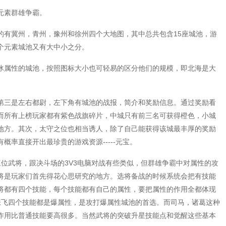
元素群雄争霸。
的有冀州，青州，豫州和徐州四个大地图，其中总共包含15座城池，游
个元素城池又有大中小之分。
冰属性的城池，按照图标大小也可轻易的区分他们的规模，即北海是大
第三是左右都尉，左下角有城池的战报，简介和奖励信息。通过奖励看
而所有上榜玩家都有紫色战旗碎片，中城只有前三名可获得橙色，小城
地方。其次，太守之位也相当诱人，除了自己能获得该城最丰厚的奖励
率直接开出最珍贵的游戏资源-----元宝。
位武将，跟决斗场的3V3电脑对战有些类似，但群雄争霸中对属性的攻
将是玩家们首先得花心思研究的地方。选将备战的时候系统会把有技能
将都有四个技能，每个技能都有自己的属性，要把属性的作用全都体现
张飞四个技能都是爆属性，是攻打爆属性城池的首选。而司马，诸葛这种
作用比普通技能要高很多。当然武将的突破升星技能点和觉醒这些基本