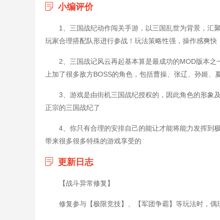
小编评价
1、三国战纪动作闯关手游，以三国乱世为背景，汇
玩家合理搭配队形进行参战！玩法策略性强，操作感爽快
2、三国战记风云再起基本算是最成功的MOD版本
上加了很多敌方BOSS的角色，包括曹操、张辽、孙姬、
3、游戏是由街机三国战纪授权的，因此角色的形象
正宗的三国战纪了
4、你只有合理的安排自己的能让才能将能力发挥到
带来很多很多特殊的游戏享受的
更新日志
【战斗异常修复】
修复参与【极限竞技】、【军团争霸】等玩法时，偶