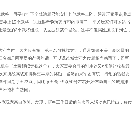
城武将，再要攻打下个城池就只能安排其他武将上阵。通常玩家重点养成
需要上15个武将，这就很考验玩家阵容的厚度了，平民玩家们可以适当
用最强的3个武将组成一队去占领某个城池，这样不但属性加成不到位，
太守之位，因为只有第二第三名可挑战太守，通常如果不是土豪区霸的
三名都是同军团的占领的话，可以说该城太守之位就相当稳固了，得军
战机会（土豪继续无视这个），大家需要合理的利用这5次来使得收益最
2次来挑战高战来博得更丰厚的奖励，当然如果军团有统一行动的话就要
时间是每天22点，因此每天晚上9点50分左右开始布局自己的城池排
各种抢相当热闹。
待各位玩家亲自体验、发现，新春工作日后的首次周末活动也已推出，各位