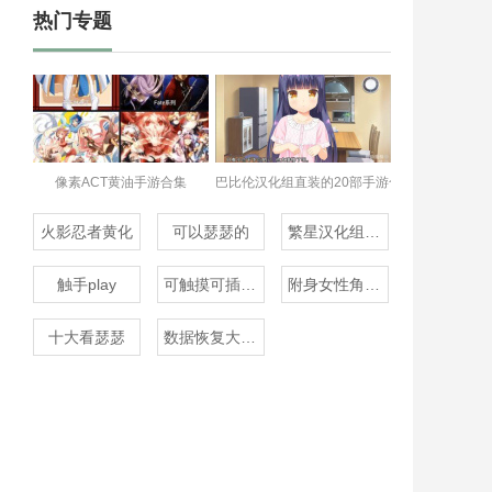
热门专题
像素ACT黄油手游合集
巴比伦汉化组直装的20部手游合集
火影忍者黄化
可以瑟瑟的
繁星汉化组rpg
触手play
可触摸可插的3D游戏
附身女性角色的rpg
十大看瑟瑟
数据恢复大师免费版