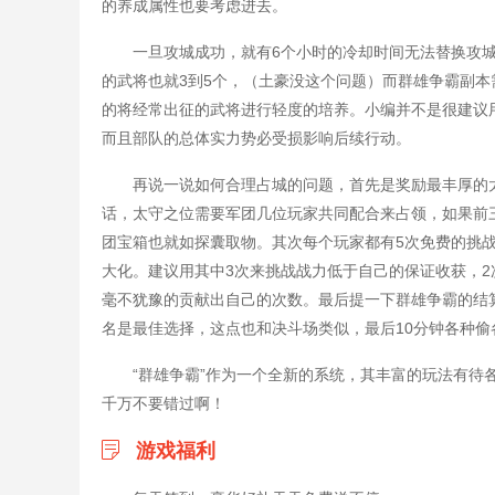
的养成属性也要考虑进去。
一旦攻城成功，就有6个小时的冷却时间无法替换攻
的武将也就3到5个，（土豪没这个问题）而群雄争霸副本
的将经常出征的武将进行轻度的培养。小编并不是很建议
而且部队的总体实力势必受损影响后续行动。
再说一说如何合理占城的问题，首先是奖励最丰厚的
话，太守之位需要军团几位玩家共同配合来占领，如果前
团宝箱也就如探囊取物。其次每个玩家都有5次免费的挑
大化。建议用其中3次来挑战战力低于自己的保证收获，
毫不犹豫的贡献出自己的次数。最后提一下群雄争霸的结算
名是最佳选择，这点也和决斗场类似，最后10分钟各种偷
“群雄争霸”作为一个全新的系统，其丰富的玩法有
千万不要错过啊！
游戏福利