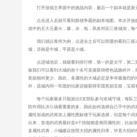
打开游戏主界面中的挑战内容，最后一个副本就是新
点击进入后就可看到群雄争霸的副本地图。本次开放
戏中的五大元素火，爆，冰，电，风各对应三座城池，每
我们就以青州为例，点进去之后可以明显的看到三座
城，济南是中城，平原是小城。
点进城池后，就能看到排行榜，第一的是太守，第二
板我们可以看到大城的前十名可直接获得橙色战旗碎片，
奖励相对更少。因此，各属性的大城必定是争夺最激烈的
外，该城内同一军团的玩家还能获得军团奖励宝箱，宝箱有概
每个玩家最多只能派出5支部队参与攻城守城，每队三
防作用比决斗场要重要的多。因此如何选择自己手中的武
属性加成的武将加上属性图标便于玩家选择，但是每个武
出来，首选的武将最好是4个技能都是相同属性的，比如
多属性武将，小编建议按照大招的属性归类，毕竟大招的