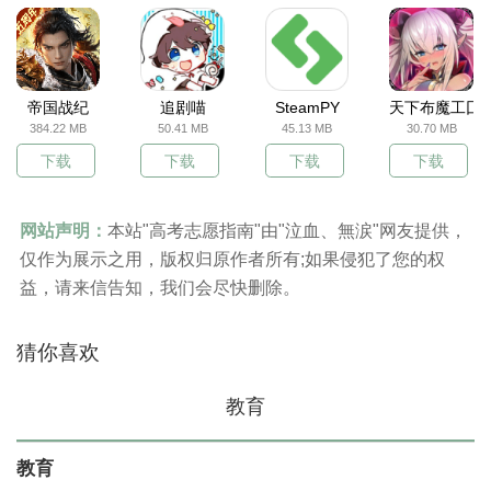
帝国战纪
追剧喵
SteamPY
天下布魔工囗
384.22 MB
50.41 MB
45.13 MB
30.70 MB
下载
下载
下载
下载
网站声明：
本站"高考志愿指南"由"泣血、無涙"网友提供，
仅作为展示之用，版权归原作者所有;如果侵犯了您的权
益，请来信告知，我们会尽快删除。
猜你喜欢
教育
教育