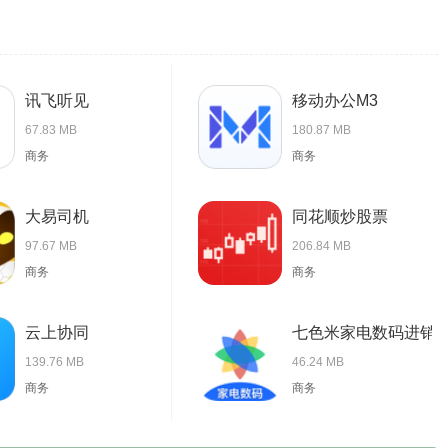
讯飞听见
移动办公M3
67.83 MB
180.87 MB
商务
商务
大易司机
同花顺炒股票
97.67 MB
206.84 MB
商务
商务
云上协同
七色米家电数码进销
139.76 MB
46.24 MB
商务
商务