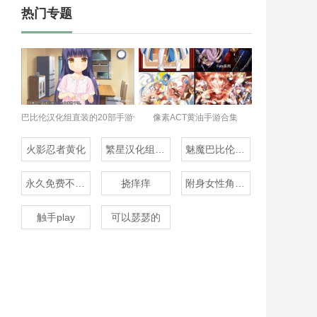
热门专题
巴比伦汉化组直装的20部手游合集
像素ACT黄油手游合集
火影忍者黄化
繁星汉化组rpg
魅魔巴比伦移植100款
永久免费不收费的变声器
挠痒痒
附身女性角色的rpg
触手play
可以瑟瑟的