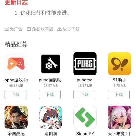
更新日志
1. 优化细节和性能改进。
无广告
免谷歌商店
放心下载
精品推荐
oppo游戏中心
pubg画质助手
pubgtool
91助手
46.68 MB
28.97 MB
16.17 MB
6.70 MB
下载
下载
下载
下载
帝国战纪
追剧喵
SteamPY
天下布魔工囗