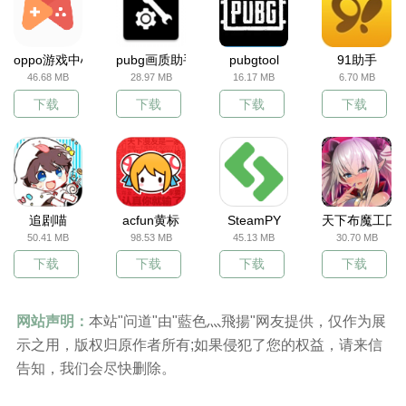
oppo游戏中心
pubg画质助手
pubgtool
91助手
46.68 MB
28.97 MB
16.17 MB
6.70 MB
下载
下载
下载
下载
追剧喵
acfun黄标
SteamPY
天下布魔工囗
50.41 MB
98.53 MB
45.13 MB
30.70 MB
下载
下载
下载
下载
网站声明：
本站"问道"由"藍色灬飛揚"网友提供，仅作为展
示之用，版权归原作者所有;如果侵犯了您的权益，请来信
告知，我们会尽快删除。