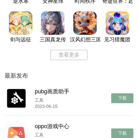
逆水寒
女神星球
时间秩序
奇迹世界：起
剑与远征
三国真龙传
汉风幻想三国OL
见习猎魔团
查看更多
最新发布
pubg画质助手
下载
工具
2023-06-15
oppo游戏中心
下载
工具