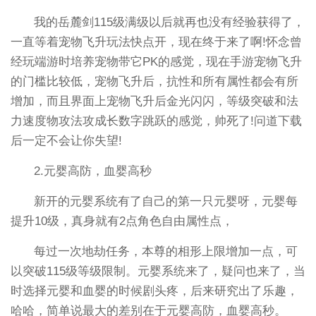
我的岳麓剑115级满级以后就再也没有经验获得了，
一直等着宠物飞升玩法快点开，现在终于来了啊!怀念曾
经玩端游时培养宠物带它PK的感觉，现在手游宠物飞升
的门槛比较低，宠物飞升后，抗性和所有属性都会有所
增加，而且界面上宠物飞升后金光闪闪，等级突破和法
力速度物攻法攻成长数字跳跃的感觉，帅死了!问道下载
后一定不会让你失望!
2.元婴高防，血婴高秒
新开的元婴系统有了自己的第一只元婴呀，元婴每
提升10级，真身就有2点角色自由属性点，
每过一次地劫任务，本尊的相形上限增加一点，可
以突破115级等级限制。元婴系统来了，疑问也来了，当
时选择元婴和血婴的时候剧头疼，后来研究出了乐趣，
哈哈，简单说最大的差别在于元婴高防，血婴高秒。