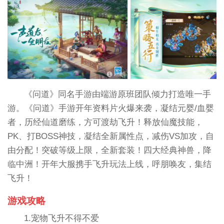
《问道》同名手游由端游原班团队倾力打造唯一手
游。《问道》手游开年资料片火爆来袭，凝结元婴/血婴
者，历经仙道磨练，方可渡劫飞升！释放仙魔技能，
PK、打BOSS神技，凝结全新属性点，减伤VS加攻，自
由分配！突破等级上限，全新套装！四大经典神兽，降
临中洲！开年大服携手飞升玩法上线，呼朋唤友，集结
飞升！
游戏攻略
1.宠物飞升不得不爱