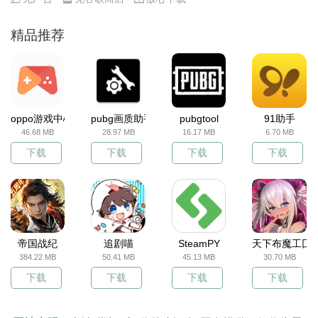
精品推荐
oppo游戏中心
pubg画质助手
pubgtool
91助手
46.68 MB
28.97 MB
16.17 MB
6.70 MB
下载
下载
下载
下载
帝国战纪
追剧喵
SteamPY
天下布魔工囗
384.22 MB
50.41 MB
45.13 MB
30.70 MB
下载
下载
下载
下载