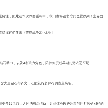
重要性，因此在本次界面重构中，我们也将图书馆的位置移到了主界面
请指挥官们前来《蘑菇战争2》体验！
0钻石助力，以及4名强力角色，陪伴你度过早期的游戏适应期。
内含大量钻石与符文，还能获得超稀有的古董装备。
现更多16名战士之间的恩怨情仇，让你体验闯关乐趣的同时感受别样的