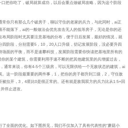
i一口把你吃了，破局就算成功，以后会重点做破局攻略，因为这个阶段
通常你只有那么几个破房子，聊以守住的老家的兵力，与此同时，ai正
级不能落下，ai的一般做法会优先攻击无人的低等房子，无论是你的还
在布局阶段时尤其要注意基地的分布，便于日后发展，最好的情况，就
四阶段，分别需要5，10，20人口升级，切记发展阶段，没必要升四
持场面的平衡，而不是速攀科技，发展阶段需要你快读把基地里所有的
集结你的某个建筑，你需要利用手速不断的把其他建筑里的兵增援过去，
，通常来说，你有4-5个三级房，可以无限供给一个无敌状态的建筑，ai
筑。这一阶段最重要的两件事，1，把你的房子都升到三级，2，守住敌
被拉开，3，4星比0是很正常的。还有就是敌我双方的兵力比从1:5+回
，并停止进攻。
行了全面的优化。如下图所见，我们不仅加入了具有代表性的“蘑菇小