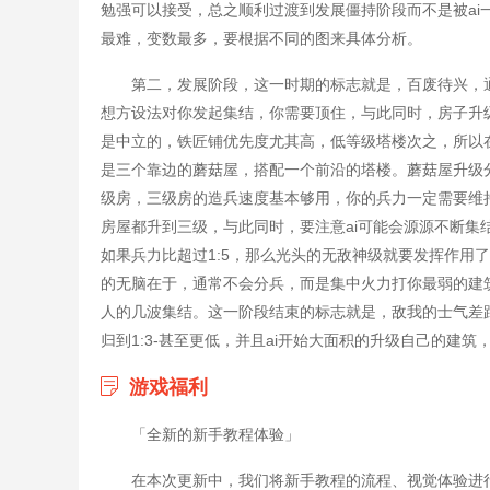
勉强可以接受，总之顺利过渡到发展僵持阶段而不是被a
最难，变数最多，要根据不同的图来具体分析。
第二，发展阶段，这一时期的标志就是，百废待兴，
想方设法对你发起集结，你需要顶住，与此同时，房子升
是中立的，铁匠铺优先度尤其高，低等级塔楼次之，所以
是三个靠边的蘑菇屋，搭配一个前沿的塔楼。蘑菇屋升级分
级房，三级房的造兵速度基本够用，你的兵力一定需要维
房屋都升到三级，与此同时，要注意ai可能会源源不断
如果兵力比超过1:5，那么光头的无敌神级就要发挥作用了
的无脑在于，通常不会分兵，而是集中火力打你最弱的建
人的几波集结。这一阶段结束的标志就是，敌我的士气差距
归到1:3-甚至更低，并且ai开始大面积的升级自己的建筑
游戏福利
「全新的新手教程体验」
在本次更新中，我们将新手教程的流程、视觉体验进