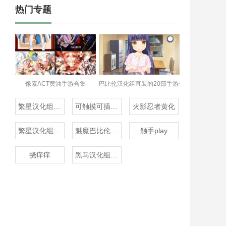
热门专题
像素ACT黄油手游合集
巴比伦汉化组直装的20部手游合集
繁星汉化组的20部直装
可触摸可插的3D游戏
火影忍者黄化
繁星汉化组rpg
魅魔巴比伦移植100款
触手play
挠痒痒
黑马汉化组20款直装汉化