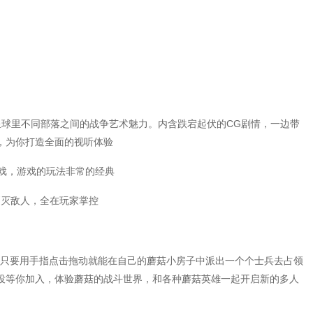
星球里不同部落之间的战争艺术魅力。内含跌宕起伏的CG剧情，一边带
，为你打造全面的视听体验
戏，游戏的玩法非常的经典
消灭敌人，全在玩家掌控
戏中，玩家只要用手指点击拖动就能在自己的蘑菇小房子中派出一个个士兵去占领
役等你加入，体验蘑菇的战斗世界，和各种蘑菇英雄一起开启新的多人