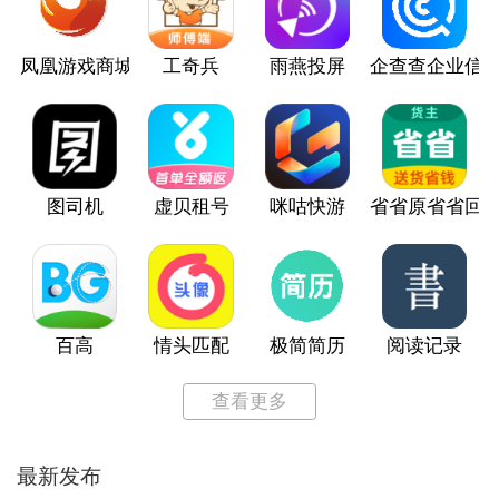
凤凰游戏商城
工奇兵
雨燕投屏
企查查企业信
图司机
虚贝租号
咪咕快游
省省原省省回
百高
情头匹配
极简简历
阅读记录
查看更多
最新发布