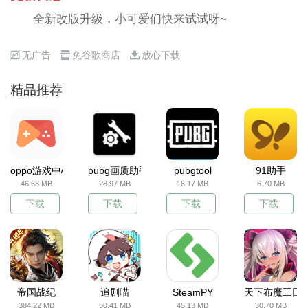
全新改版升级，小可爱们快来试试呀~
无广告
免谷歌商店
放心下载
精品推荐
oppo游戏中心
pubg画质助手
pubgtool
91助手
46.68 MB
28.97 MB
16.17 MB
6.70 MB
下载
下载
下载
下载
帝国战纪
追剧喵
SteamPY
天下布魔工囗
384.22 MB
50.41 MB
45.13 MB
30.70 MB