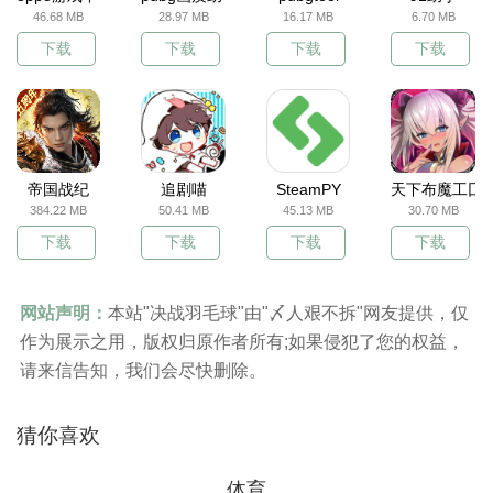
46.68 MB
28.97 MB
16.17 MB
6.70 MB
下载
下载
下载
下载
帝国战纪
追剧喵
SteamPY
天下布魔工囗
384.22 MB
50.41 MB
45.13 MB
30.70 MB
下载
下载
下载
下载
网站声明：
本站"决战羽毛球"由"〆人艰不拆"网友提供，仅
作为展示之用，版权归原作者所有;如果侵犯了您的权益，
请来信告知，我们会尽快删除。
猜你喜欢
体育