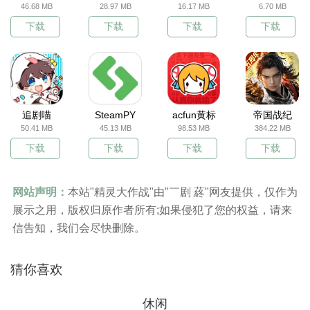
46.68 MB
28.97 MB
16.17 MB
6.70 MB
下载
下载
下载
下载
追剧喵
SteamPY
acfun黄标
帝国战纪
50.41 MB
45.13 MB
98.53 MB
384.22 MB
下载
下载
下载
下载
网站声明：
本站"精灵大作战"由"￣剧 蔠"网友提供，仅作为
展示之用，版权归原作者所有;如果侵犯了您的权益，请来
信告知，我们会尽快删除。
猜你喜欢
休闲