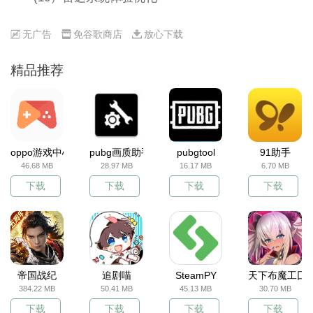
无广告
免谷歌商店
放心下载
精品推荐
oppo游戏中心
pubg画质助手
pubgtool
91助手
46.68 MB
28.97 MB
16.17 MB
6.70 MB
下载
下载
下载
下载
帝国战纪
追剧喵
SteamPY
天下布魔工囗
384.22 MB
50.41 MB
45.13 MB
30.70 MB
下载
下载
下载
下载