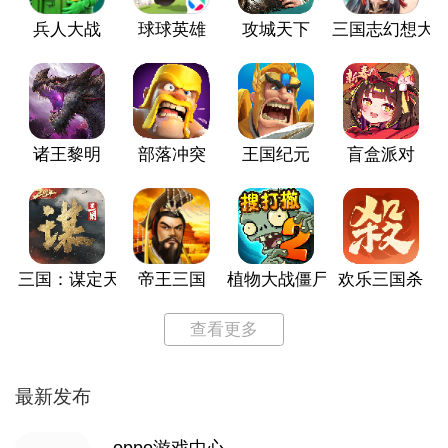
兵人大战
球球英雄
攻城天下
三国志幻想大
诸王黎明
部落冲突
王国纪元
盲盒派对
三国：谋定天下
帝王三国
植物大战僵尸2
欢乐三国杀
查看更多
最新发布
oppo游戏中心