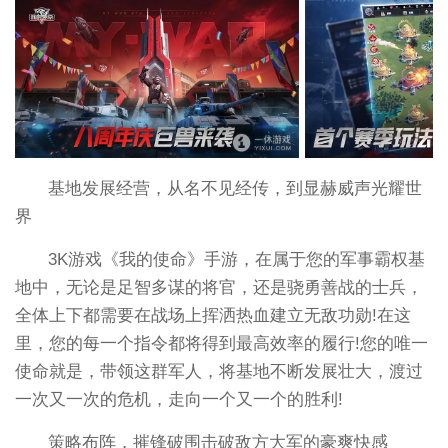
基地发展经营，从名不见经传，到显赫威声光耀世
界
3K游戏《我的使命》手游，在属于您的军事霸权基
地中，无论是足智多谋的将官，还是骁勇善战的士兵，
全体上下都需要在战场上挥洒热血建立无敌功勋!在这
里，您的每一个指令都将得到最高效率的履行!您的唯一
使命就是，带领这群军人，将基地不断发展壮大，渡过
一次又一次的危机，走向一个又一个的胜利!
策略布阵，摧锋破围击破敌方大军的豪爽快感