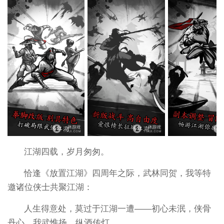
江湖四载，岁月匆匆。
恰逢《放置江湖》四周年之际，武林同贺，我等特
邀诸位侠士共聚江湖：
人生得意处，莫过于江湖一遭——初心未泯，侠骨
丹心，我武惟扬，纵酒传灯......