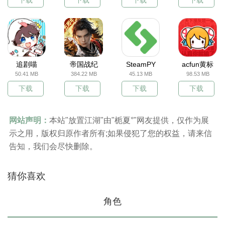
追剧喵
帝国战纪
SteamPY
acfun黄标
50.41 MB
384.22 MB
45.13 MB
98.53 MB
下载
下载
下载
下载
网站声明：
本站"放置江湖"由"栀夏°"网友提供，仅作为展
示之用，版权归原作者所有;如果侵犯了您的权益，请来信
告知，我们会尽快删除。
猜你喜欢
角色