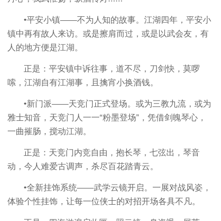
•平安小镇——不为人知的故事。江湖四年，平安小
镇中再有故人来访。或是擦肩而过，或是以武会友，有
人的地方便是江湖。
正是：平安镇中诉往事，道不尽，刀剑快，莫啰
嗦，江湖自有江湖事，且擒宵小换酒钱。
•新门派——天竞门正式登场。或为三教九流，或为
雅士知音，天竞门人一一“粉墨登场”，凭借剑魄琴心，
一曲摧肠，搅动江湖。
正是：天竞门内竞自由，抱长琴，七弦出，琴音
动，今人难爱古调声，杀尽百花踏青云。
•全新挂饰系统——武学云镜开启。一展对战风姿，
体验个性挂饰，让每一位侠士的对招开场各具不凡。