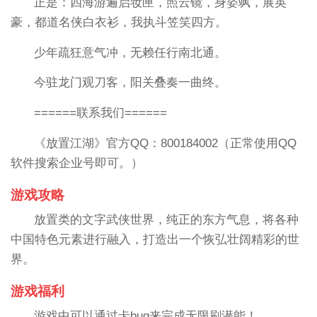
正是：四海游遍启妆匣，照云镜，身姿飒，展英
豪，都道名侠白衣衫，我执斗笠笑四方。
少年疏狂意气冲，无赖任行南北通。
今驻龙门观刀客，阳关叠奏一曲终。
======联系我们======
《放置江湖》官方QQ：800184002（正常使用QQ
软件搜索企业号即可。）
游戏攻略
放置类的文字武侠世界，纯正的东方气息，将各种
中国特色元素进行融入，打造出一个恢弘壮阔精彩的世
界。
游戏福利
游戏中可以通过卡bug来完成无限刷潜能！