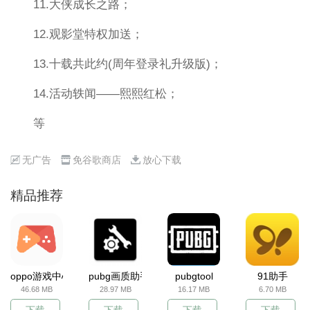
11.大侠成长之路；
12.观影堂特权加送；
13.十载共此约(周年登录礼升级版)；
14.活动轶闻——熙熙红松；
等
无广告
免谷歌商店
放心下载
精品推荐
oppo游戏中心
pubg画质助手
pubgtool
91助手
46.68 MB
28.97 MB
16.17 MB
6.70 MB
下载
下载
下载
下载