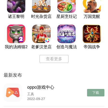
诸王黎明
时光杂货店
星厨烹饪记
万国觉醒
我的汤姆猫2
老爹汉堡店
创造与魔法
帝国战争
查看更多
最新发布
oppo游戏中心
下载
工具
2022-09-27