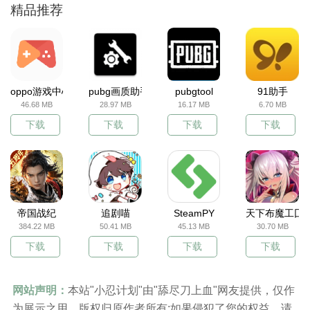
精品推荐
oppo游戏中心
pubg画质助手
pubgtool
91助手
46.68 MB
28.97 MB
16.17 MB
6.70 MB
下载
下载
下载
下载
帝国战纪
追剧喵
SteamPY
天下布魔工囗
384.22 MB
50.41 MB
45.13 MB
30.70 MB
下载
下载
下载
下载
网站声明：
本站"小忍计划"由"舔尽刀上血"网友提供，仅作
为展示之用，版权归原作者所有;如果侵犯了您的权益，请