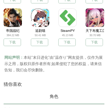
帝国战纪
追剧喵
SteamPY
天下布魔工囗
384.22 MB
50.41 MB
45.13 MB
30.70 MB
下载
下载
下载
下载
网站声明：
本站"末日进化"由"温存り"网友提供，仅作为展
示之用，版权归原作者所有;如果侵犯了您的权益，请来信
告知，我们会尽快删除。
猜你喜欢
角色