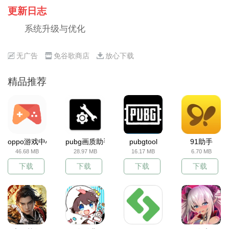
更新日志
系统升级与优化
无广告
免谷歌商店
放心下载
精品推荐
oppo游戏中心
pubg画质助手
pubgtool
91助手
46.68 MB
28.97 MB
16.17 MB
6.70 MB
下载
下载
下载
下载