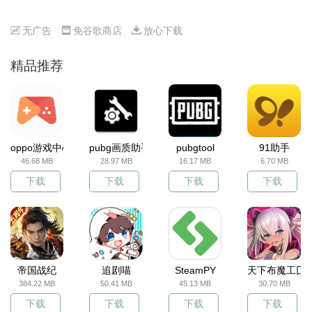
无广告
免谷歌商店
放心下载
精品推荐
oppo游戏中心
pubg画质助手
pubgtool
91助手
46.68 MB
28.97 MB
16.17 MB
6.70 MB
下载
下载
下载
下载
帝国战纪
追剧喵
SteamPY
天下布魔工囗
384.22 MB
50.41 MB
45.13 MB
30.70 MB
下载
下载
下载
下载