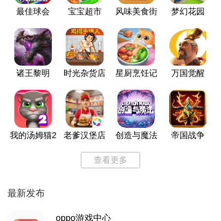
最佳球会
宝宝超市
风味美食街
梦幻花园
诸王黎明
时光杂货店
星厨烹饪记
万国觉醒
我的汤姆猫2
老爹汉堡店
创造与魔法
帝国战争
查看更多
最新发布
oppo游戏中心