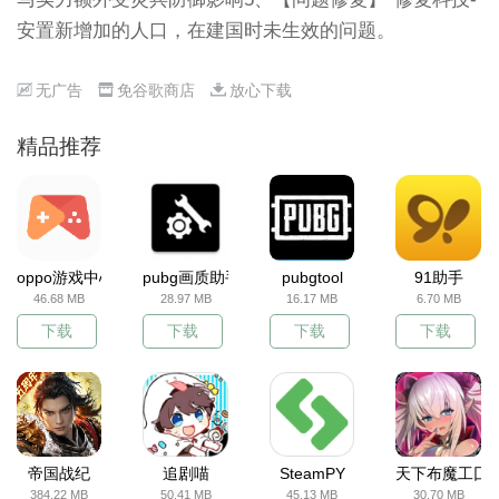
安置新增加的人口，在建国时未生效的问题。
无广告
免谷歌商店
放心下载
精品推荐
oppo游戏中心
pubg画质助手
pubgtool
91助手
46.68 MB
28.97 MB
16.17 MB
6.70 MB
下载
下载
下载
下载
帝国战纪
追剧喵
SteamPY
天下布魔工囗
384.22 MB
50.41 MB
45.13 MB
30.70 MB