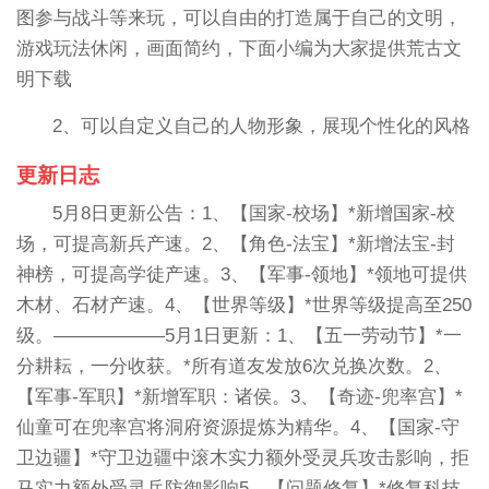
图参与战斗等来玩，可以自由的打造属于自己的文明，
游戏玩法休闲，画面简约，下面小编为大家提供荒古文
明下载
2、可以自定义自己的人物形象，展现个性化的风格
更新日志
5月8日更新公告：1、【国家-校场】*新增国家-校
场，可提高新兵产速。2、【角色-法宝】*新增法宝-封
神榜，可提高学徒产速。3、【军事-领地】*领地可提供
木材、石材产速。4、【世界等级】*世界等级提高至250
级。——————5月1日更新：1、【五一劳动节】*一
分耕耘，一分收获。*所有道友发放6次兑换次数。2、
【军事-军职】*新增军职：诸侯。3、【奇迹-兜率宫】*
仙童可在兜率宫将洞府资源提炼为精华。4、【国家-守
卫边疆】*守卫边疆中滚木实力额外受灵兵攻击影响，拒
马实力额外受灵兵防御影响5、【问题修复】*修复科技-