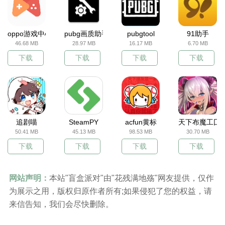
oppo游戏中心
pubg画质助手
pubgtool
91助手
46.68 MB
28.97 MB
16.17 MB
6.70 MB
下载
下载
下载
下载
追剧喵
SteamPY
acfun黄标
天下布魔工囗
50.41 MB
45.13 MB
98.53 MB
30.70 MB
下载
下载
下载
下载
网站声明：
本站"盲盒派对"由"花残满地殇"网友提供，仅作
为展示之用，版权归原作者所有;如果侵犯了您的权益，请
来信告知，我们会尽快删除。