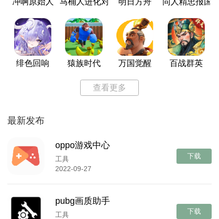
冲啊原始人
马桶人进化对决
明日方舟
同人精忠报国
绯色回响
猿族时代
万国觉醒
百战群英
查看更多
最新发布
oppo游戏中心
下载
工具
2022-09-27
pubg画质助手
下载
工具