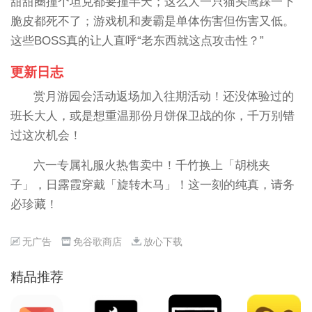
甜甜圈撞个坦克都要撞半天；这么大一只猫头鹰踩一下
脆皮都死不了；游戏机和麦霸是单体伤害但伤害又低。
这些BOSS真的让人直呼“老东西就这点攻击性？”
更新日志
赏月游园会活动返场加入往期活动！还没体验过的
班长大人，或是想重温那份月饼保卫战的你，千万别错
过这次机会！
六一专属礼服火热售卖中！千竹换上「胡桃夹
子」，日露霞穿戴「旋转木马」！这一刻的纯真，请务
必珍藏！
无广告
免谷歌商店
放心下载
精品推荐