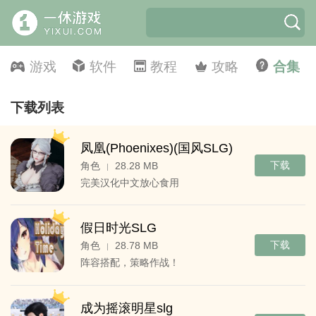
游戏
软件
教程
攻略
合集
下载列表
凤凰(Phoenixes)(国风SLG)
下载
角色
28.28 MB
|
完美汉化中文放心食用
假日时光SLG
下载
角色
28.78 MB
|
阵容搭配，策略作战！
成为摇滚明星slg