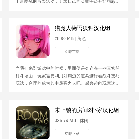
丰富酷炫的冒险活动，升级自己的英雄等级开始精彩冒
险；2、面对各种各样的考验及时的躲避危险，快速的
冲刺，不同的
猎魔人物语狐狸汉化组
28.90 MB
|
角色
立即下载
当我们来到游戏中的时候，里面便是会存在一些真实的
打斗场面，玩家需要利用好周边的道具进行着战斗技巧
玩法，合理的成为其中最强之人吧。感兴趣的玩家速来
游戏中体验吧!游戏攻略买酒的任务应该先跟酒吧老板谈
谈，然
未上锁的房间2扑家汉化组
325.79 MB
|
休闲
立即下载