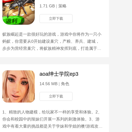
1.71 GB
|
策略
立即下载
蚁族崛起是一款很好玩的游戏，游戏中你将作为一只小
蚂蚁，你需要从0开始建设巢穴，产粮、养兵、建城，
步步为营经营巢穴，将蚁族精神发挥到底，打造属于你
的蚂蚁帝国。游戏攻略1、里边设定的空间非常的丰
富，玩家可以
aoa绅士学院ep3
14.56 MB
|
角色
立即下载
1、精致的人物建模，给玩家不一样的享受和体验。2、
你会和校园中的辣妹们开展一系列的刺激体验。3、游
戏中有着大量的挑战都是关于学妹和学姐的噢!游戏攻略