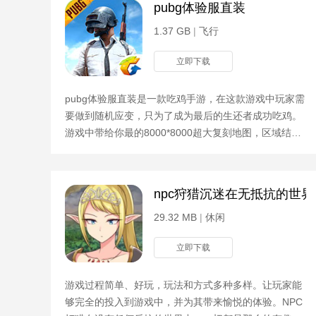
pubg体验服直装
1.37 GB
|
飞行
立即下载
pubg体验服直装是一款吃鸡手游，在这款游戏中玩家需
要做到随机应变，只为了成为最后的生还者成功吃鸡。
游戏中带给你最的8000*8000超大复刻地图，区域结
构、房屋分布和端游相比丝毫不差。让你体验原汁原味
的吃鸡游戏
npc狩猎沉迷在无抵抗的世
29.32 MB
|
休闲
立即下载
游戏过程简单、好玩，玩法和方式多种多样。让玩家能
够完全的投入到游戏中，并为其带来愉悦的体验。NPC