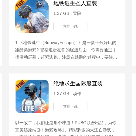
地铁逃生圣人直装
1.37 GB
|
冒险
立即下载
1.《地铁逃生（SubwayEscape）》是一款十分好玩的
跑酷类游戏2.警察追赶在你的屁股后面，你需要通过手
指滑动屏幕，赶紧逃跑，注意在逃跑的过程中，要注意
收集金币和道具，它们可以提升你逃跑的能力和获得更
高的分数3.
界里（附巴比伦礼包码）
绝地求生国际服直装
1.37 GB
|
动作
立即下载
以一敌二，我们还是那个味道！PUBG联合出品，为你
完美还原端游！游戏攻略1、精彩刺激的大逃亡游戏，