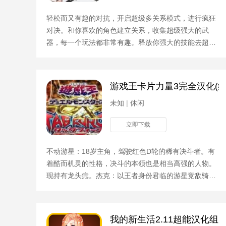
轻松而又有趣的对抗，开启超级多关系模式，进行疯狂
对决。和你喜欢的角色建立关系，收集超级强大的武
器，每一个玩法都非常有趣。释放你强大的技能去超精
彩的动作格斗，体会其中无限的乐趣。游戏者需要控制
你的魔女，
游戏王卡片力量3完全汉化(经
未知
|
休闲
立即下载
不动游星：18岁主角，驾驶红色D轮的稀有决斗者。有
着酷而机灵的性格，决斗的本领也是相当高强的人物。
现持有龙头痣。杰克：以王者身份君临的游星竞敌骑乘
决斗的绝对霸者。拥有世界上唯一型号的幸运之轮。持
有龙翼痣
我的新生活2.11超能汉化组