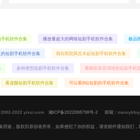
主要讲述了男主在一个超多美女的大学里面的绅士之旅
~游戏的
的手机软件合集
播放量超大的网络短剧手机软件合集
极品
火的短剧手机软件合集
我在医院风生水起短剧手机软件合集
集
多种类型短剧手机软件合集
看顾若辰苏清瑶的短剧手机
看虚颜短剧手机软件合集
可以看B站短剧的手机软件合集
 2002-2022 yixui.com
湘ICP备2022008798号-2
邮箱：nancybbq@
集用途，版权归原创者所有，如果侵犯了你的权益，请发邮件通知我们，