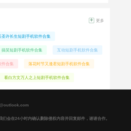
主要讲述了男主在一个超多美女的大学里面的绅士之旅
~游戏的
+
更多
医圣许长生短剧手机软件合集
搞笑短剧手机软件合集
互动短剧手机软件合集
软件合集
落花时节又逢君短剧手机软件合集
看白方文万人之上短剧手机软件合集
outlook.com
我们会在24小时内确认删除侵权内容并回复邮件，谢谢合作。