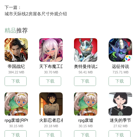
下一篇：
城市天际线2房屋各尺寸外观介绍
精品
推荐
帝国战纪
天下布魔工囗服
奥特曼传说之战
远征传说
384.22 MB
30.70 MB
56.41 MB
715.71 MB
下载
下载
下载
下载
rpg废墟(RPG Ruinverse)
火影忍者忍者之主
rpg废墟
迷失的季节
30.15 MB
20.18 MB
30.15 MB
27.62 MB
下载
下载
下载
下载