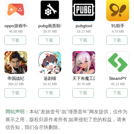
oppo游戏中心
pubg画质助手
pubgtool
91助手
46.68 MB
28.97 MB
16.17 MB
6.70 MB
下载
下载
下载
下载
帝国战纪
追剧喵
天下布魔工囗服
SteamPY
384.22 MB
50.41 MB
30.70 MB
45.13 MB
下载
下载
下载
下载
网站声明：
本站"差旅壹号"由"瑾墨昔年"网友提供，仅作为
展示之用，版权归原作者所有;如果侵犯了您的权益，请来
信告知，我们会尽快删除。