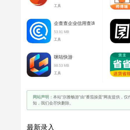
工具
企查查企业信用查询
53.91 MB
工具
咪咕快游
98.53 MB
工具
网站声明：
本站"尔雅畅游"由"番茄操蛋"网友提供，
知，我们会尽快删除。
最新录入