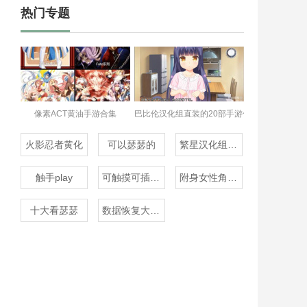
热门专题
像素ACT黄油手游合集
巴比伦汉化组直装的20部手游合集
火影忍者黄化
可以瑟瑟的
繁星汉化组rpg
触手play
可触摸可插的3D游戏
附身女性角色的rpg
十大看瑟瑟
数据恢复大师免费版