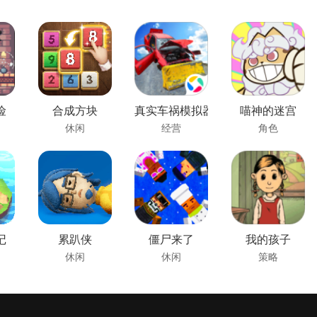
险
合成方块
真实车祸模拟器
喵神的迷宫
休闲
经营
角色
记
累趴侠
僵尸来了
我的孩子
休闲
休闲
策略