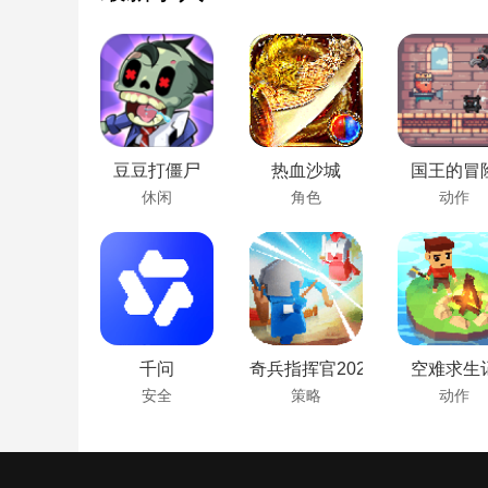
豆豆打僵尸
热血沙城
国王的冒
休闲
角色
动作
千问
奇兵指挥官2021
空难求生
安全
策略
动作