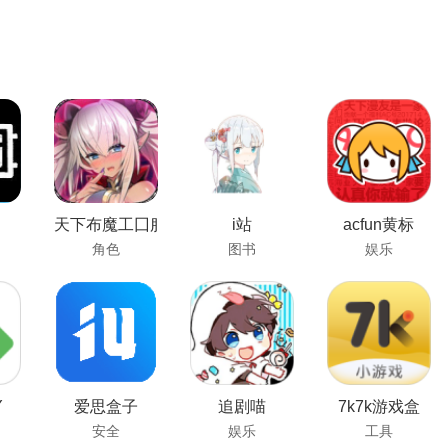
天下布魔工囗服
i站
acfun黄标
角色
图书
娱乐
Y
爱思盒子
追剧喵
7k7k游戏盒
安全
娱乐
工具