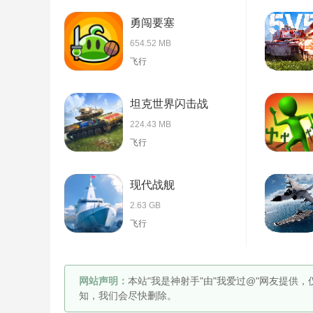
勇闯要塞
654.52 MB
飞行
坦克世界闪击战
224.43 MB
飞行
现代战舰
2.63 GB
飞行
网站声明：
本站"我是神射手"由"我爱过@"网友提供
知，我们会尽快删除。