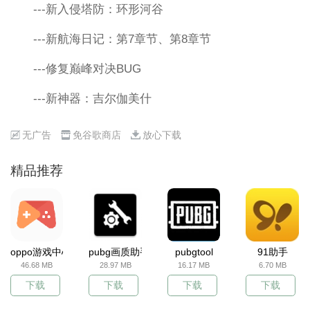
---新入侵塔防：环形河谷
---新航海日记：第7章节、第8章节
---修复巅峰对决BUG
---新神器：吉尔伽美什
无广告
免谷歌商店
放心下载
精品推荐
oppo游戏中心
pubg画质助手
pubgtool
91助手
46.68 MB
28.97 MB
16.17 MB
6.70 MB
下载
下载
下载
下载