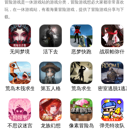
冒险游戏是一休游戏站的游戏分类，冒险游戏想必大家都非常喜欢
玩，在一休游戏站，有着海量冒险游戏，提供了冒险游戏分享与下
载。
无间梦境
活下去
恶梦快跑
战双帕弥什
荒岛木筏求生
第五人格
荒岛求生
密室逃脱1逃离
不思议迷宫
龙族幻想
像素冒险岛
弹壳特攻队