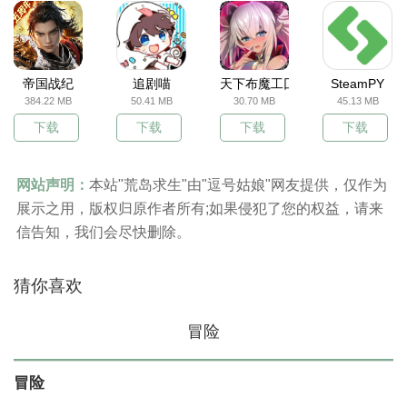
帝国战纪
追剧喵
天下布魔工囗服
SteamPY
384.22 MB
50.41 MB
30.70 MB
45.13 MB
下载
下载
下载
下载
网站声明：
本站"荒岛求生"由"逗号姑娘"网友提供，仅作为
展示之用，版权归原作者所有;如果侵犯了您的权益，请来
信告知，我们会尽快删除。
猜你喜欢
冒险
冒险