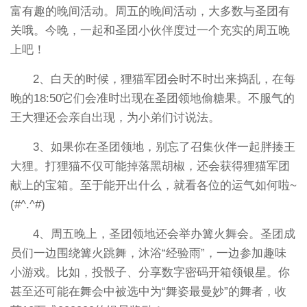
富有趣的晚间活动。周五的晚间活动，大多数与圣团有
关哦。今晚，一起和圣团小伙伴度过一个充实的周五晚
上吧！
2、白天的时候，狸猫军团会时不时出来捣乱，在每
晚的18:50它们会准时出现在圣团领地偷糖果。不服气的
王大狸还会亲自出现，为小弟们讨说法。
3、如果你在圣团领地，别忘了召集伙伴一起胖揍王
大狸。打狸猫不仅可能掉落黑胡椒，还会获得狸猫军团
献上的宝箱。至于能开出什么，就看各位的运气如何啦~
(#^.^#)
4、周五晚上，圣团领地还会举办篝火舞会。圣团成
员们一边围绕篝火跳舞，沐浴“经验雨”，一边参加趣味
小游戏。比如，投骰子、分享数字密码开箱领银星。你
甚至还可能在舞会中被选中为“舞姿最曼妙”的舞者，收