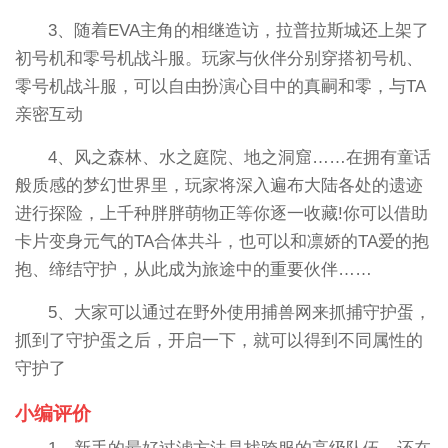
3、随着EVA主角的相继造访，拉普拉斯城还上架了
初号机和零号机战斗服。玩家与伙伴分别穿搭初号机、
零号机战斗服，可以自由扮演心目中的真嗣和零，与TA
亲密互动
4、风之森林、水之庭院、地之洞窟……在拥有童话
般质感的梦幻世界里，玩家将深入遍布大陆各处的遗迹
进行探险，上千种胖胖萌物正等你逐一收藏!你可以借助
卡片变身元气的TA合体共斗，也可以和凛娇的TA爱的抱
抱、缔结守护，从此成为旅途中的重要伙伴……
5、大家可以通过在野外使用捕兽网来抓捕守护蛋，
抓到了守护蛋之后，开启一下，就可以得到不同属性的
守护了
小编评价