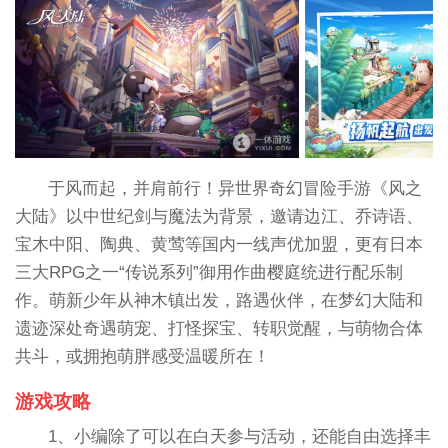
于风而起，并肩前行！异世界奇幻冒险手游《风之
大陆》以中世纪剑与魔法为背景，邀请边江、乔诗语、
宝木中阳、陶典、黄莺等国内一线声优加盟，更有日本
三大RPG之一“传说系列”御用作曲樱庭统进行配乐制
作。萌新少年从神木镇出发，路遇伙伴，在梦幻大陆和
遗迹深处奇遇萌宠、打怪探宝、转职觉醒，与萌物合体
共斗，或拥抱萌胖感受温暖所在！
游戏攻略
1、小编除了可以在白天参与活动，还能自由选择丰