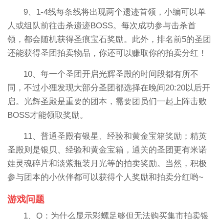
9、1-4线每条线将出现两个遗迹首领，小编可以单
人或组队前往击杀遗迹BOSS。每次成功参与击杀首
领，都会随机获得圣痕宝石奖励。此外，排名前5的圣团
还能获得圣团拍卖物品，你还可以赚取你的拍卖分红！
10、每一个圣团开启光辉圣殿的时间段都有所不
同，不过小狸发现大部分圣团都选择在晚间20:20以后开
启。光辉圣殿是重要的团本，需要团员们一起上阵击败
BOSS才能领取奖励。
11、普通圣殿有银星、经验和黄金宝箱奖励；精英
圣殿则是银贝、经验和黄金宝箱，通关的圣团更有米诺
娃灵魂碎片和淡紫瓶装月光等的拍卖奖励。当然，积极
参与团本的小伙伴都可以获得个人奖励和拍卖分红哟~
游戏问题
1、Q：为什么显示彩螺足够但无法购买集市拍卖银