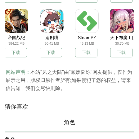
帝国战纪
追剧喵
SteamPY
天下布魔工囗
384.22 MB
50.41 MB
45.13 MB
30.70 MB
下载
下载
下载
下载
网站声明：
本站"风之大陆"由"颓废囧妳"网友提供，仅作为
展示之用，版权归原作者所有;如果侵犯了您的权益，请来
信告知，我们会尽快删除。
猜你喜欢
角色