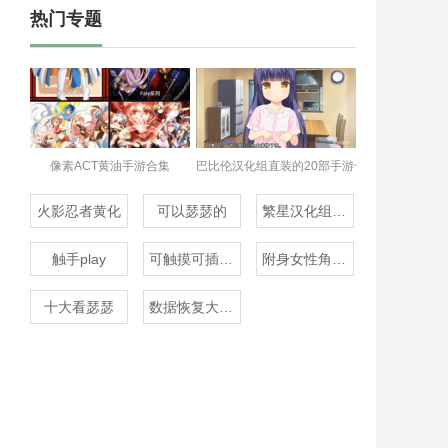
热门专题
像素ACT黄油手游合集
巴比伦汉化组直装的20部手游合集
火影忍者黄化
可以瑟瑟的
繁星汉化组rpg
触手play
可触摸可插的3D游戏
附身女性角色的rpg
十大看瑟瑟
数据恢复大师免费版