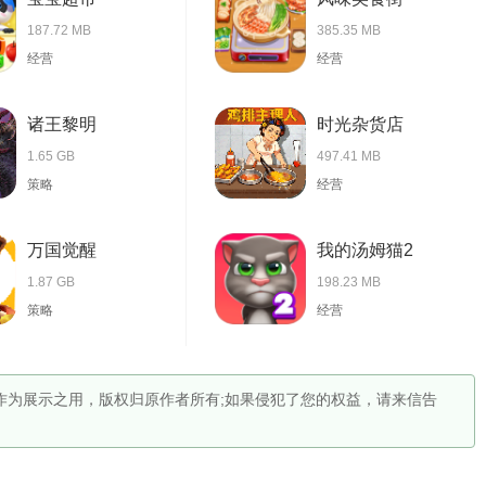
187.72 MB
385.35 MB
经营
经营
诸王黎明
时光杂货店
1.65 GB
497.41 MB
策略
经营
万国觉醒
我的汤姆猫2
1.87 GB
198.23 MB
策略
经营
仅作为展示之用，版权归原作者所有;如果侵犯了您的权益，请来信告