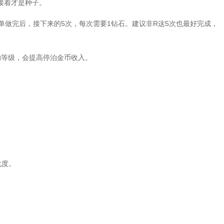
接着才是种子。
单做完后，接下来的5次，每次需要1钻石。建议非R这5次也最好完成，
的等级，会提高停泊金币收入。
化度。