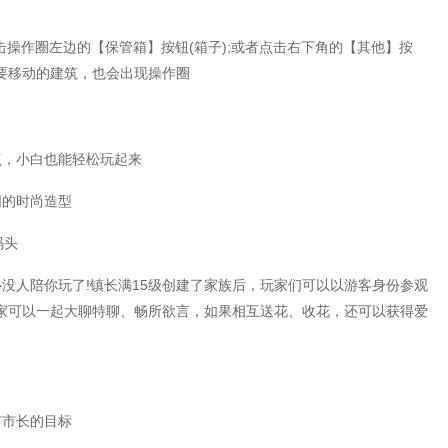
击操作圈左边的【保管箱】按钮(箱子);或者点击右下角的【其他】按
要移动的建筑，也会出现操作圈
点，小白也能轻松玩起来
同的时尚造型
码头
没人陪你玩了!镇长满15级创建了家族后，玩家们可以以游客身份参观
家可以一起大聊特聊、畅所欲言，如果相互送花、收花，还可以获得爱
有市长的目标