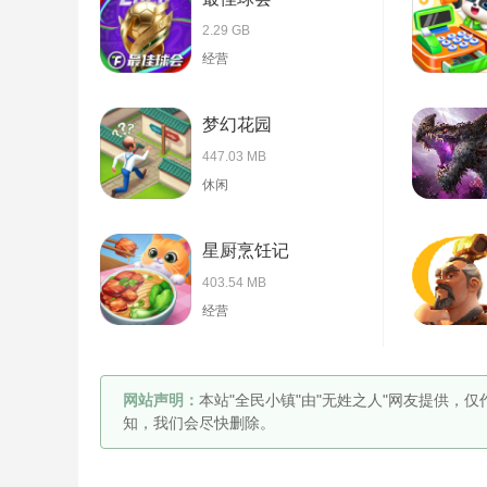
2.29 GB
经营
梦幻花园
447.03 MB
休闲
星厨烹饪记
403.54 MB
经营
网站声明：
本站"全民小镇"由"无姓之人"网友提供，
知，我们会尽快删除。