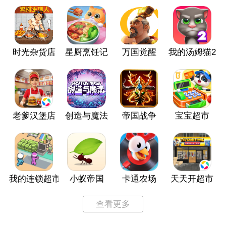
时光杂货店
星厨烹饪记
万国觉醒
我的汤姆猫2
老爹汉堡店
创造与魔法
帝国战争
宝宝超市
我的连锁超市
小蚁帝国
卡通农场
天天开超市
查看更多