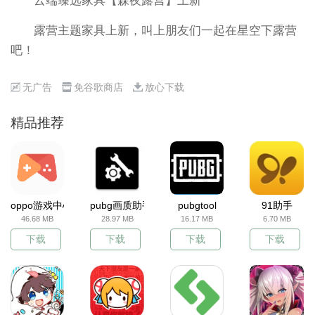
云端臻选家具【森夜露营】上新
露营主题家具上新，叫上朋友们一起在星空下露营
吧！
无广告
免谷歌商店
放心下载
精品推荐
oppo游戏中心
pubg画质助手
pubgtool
91助手
46.68 MB
28.97 MB
16.17 MB
6.70 MB
下载
下载
下载
下载