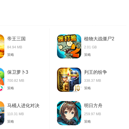
帝王三国
植物大战僵尸2
84.94 MB
2.01 GB
策略
策略
保卫萝卜3
列王的纷争
700.82 MB
338.37 MB
策略
策略
马桶人进化对决
明日方舟
110.31 MB
259.97 MB
策略
策略