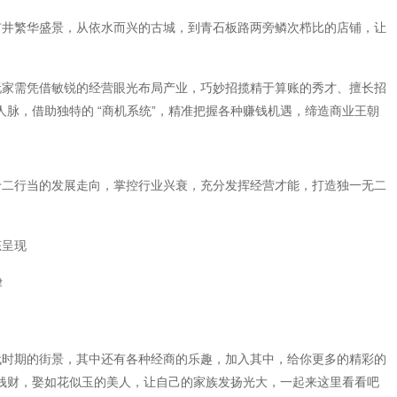
市井繁华盛景，从依水而兴的古城，到青石板路两旁鳞次栉比的店铺，让
玩家需凭借敏锐的经营眼光布局产业，巧妙招揽精于算账的秀才、擅长招
脉，借助独特的 “商机系统”，精准把握各种赚钱机遇，缔造商业王朝
十二行当的发展走向，掌控行业兴衰，充分发挥经营才能，打造独一无二
态呈现
律
代时期的街景，其中还有各种经商的乐趣，加入其中，给你更多的精彩的
钱财，娶如花似玉的美人，让自己的家族发扬光大，一起来这里看看吧