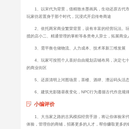
1、以宋代为背景，借精致水墨画风，生动还原古代
玩家仿若置身于那个时代，沉浸式开启传奇商途
2、依托两宋商业繁荣背景，设有丰富的经营玩法。
揽的店小二、精通管理的掌柜等各类奇人异士，拓展商业人
3、需平衡仓储物流、人力成本、技术革新三维发展
4、玩家可按照个人喜好自由规划店铺布局，决定七
的商业街区
5、还原清明上河图场景，茶楼、酒肆、漕运码头活
6、建筑光影随昼夜变化，NPC行为遵循古代作息规
小编评价
1、大当家之路的古风模拟经营手游，将让你体验宋
体验，管理你的商铺，招募更多的人才，帮你赚取更多的