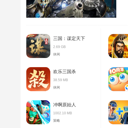
三国：谋定天下
2.69 GB
休闲
欢乐三国杀
38.59 MB
休闲
冲啊原始人
1002.10 MB
策略