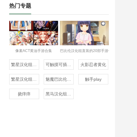
热门专题
像素ACT黄油手游合集
巴比伦汉化组直装的20部手游合集
繁星汉化组的20部直装
可触摸可插的3D游戏
火影忍者黄化
繁星汉化组rpg
魅魔巴比伦移植100款
触手play
挠痒痒
黑马汉化组20款直装汉化