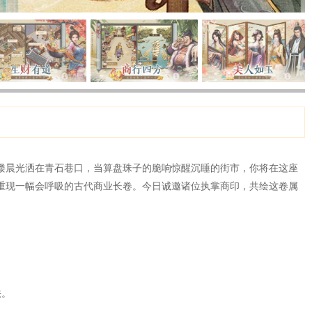
缕晨光洒在青石巷口，当算盘珠子的脆响惊醒沉睡的街市，你将在这座
重现一幅会呼吸的古代商业长卷。今日诚邀诸位执掌商印，共绘这卷属
法。