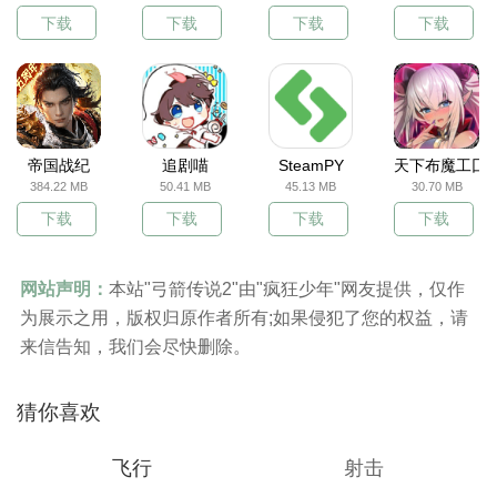
下载
下载
下载
下载
帝国战纪
追剧喵
SteamPY
天下布魔工囗
384.22 MB
50.41 MB
45.13 MB
30.70 MB
下载
下载
下载
下载
网站声明：
本站"弓箭传说2"由"疯狂少年"网友提供，仅作
为展示之用，版权归原作者所有;如果侵犯了您的权益，请
来信告知，我们会尽快删除。
猜你喜欢
飞行
射击