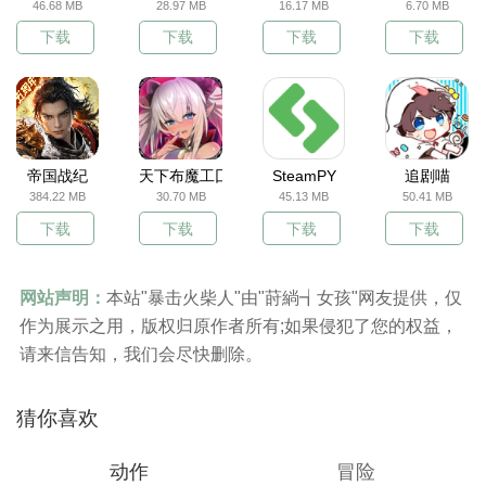
46.68 MB
28.97 MB
16.17 MB
6.70 MB
下载
下载
下载
下载
帝国战纪
天下布魔工囗服
SteamPY
追剧喵
384.22 MB
30.70 MB
45.13 MB
50.41 MB
下载
下载
下载
下载
网站声明：
本站"暴击火柴人"由"莳緔┪女孩"网友提供，仅
作为展示之用，版权归原作者所有;如果侵犯了您的权益，
请来信告知，我们会尽快删除。
猜你喜欢
动作
冒险