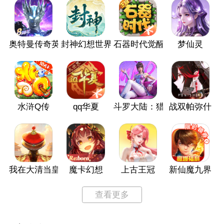
奥特曼传奇英雄
封神幻想世界
石器时代觉醒
梦仙灵
水浒Q传
qq华夏
斗罗大陆：猎魂世界
战双帕弥什
我在大清当皇帝
魔卡幻想
上古王冠
新仙魔九界
查看更多