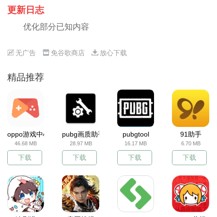
更新日志
优化部分已知内容
无广告
免谷歌商店
放心下载
精品推荐
oppo游戏中心
pubg画质助手
pubgtool
91助手
46.68 MB
28.97 MB
16.17 MB
6.70 MB
下载
下载
下载
下载